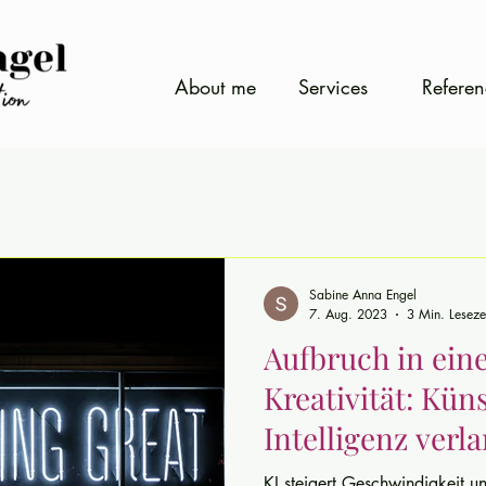
About me
Services
Referen
Sabine Anna Engel
7. Aug. 2023
3 Min. Leseze
Aufbruch in ein
Kreativität: Kün
Intelligenz ver
je, innovativ zu 
KI steigert Geschwindigkeit u